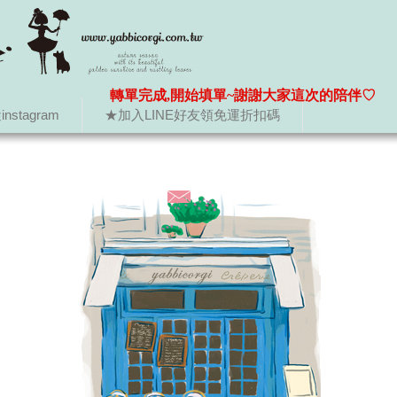
轉單完成,開始填單~謝謝大家這次的陪伴♡
nstagram
★加入LINE好友領免運折扣碼