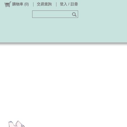
購物車
(
0
)
交易查詢
登入 / 註冊