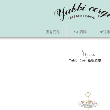
所有商品
✈加購區
★追蹤i