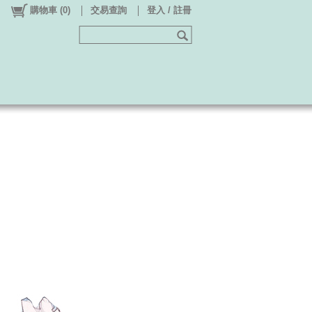
購物車
(
0
)
交易查詢
登入 / 註冊