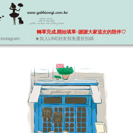
轉單完成,開始填單~謝謝大家這次的陪伴♡
nstagram
★加入LINE好友領免運折扣碼