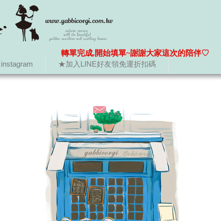
轉單完成,開始填單~謝謝大家這次的陪伴♡
nstagram
★加入LINE好友領免運折扣碼