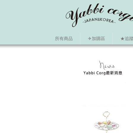
所有商品
✈加購區
★追蹤i