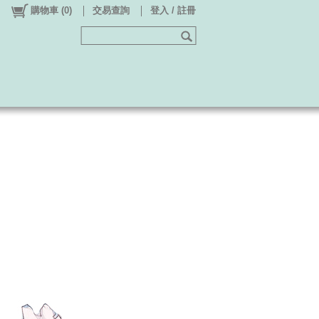
購物車
(
0
)
交易查詢
登入 / 註冊