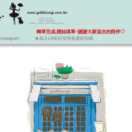
轉單完成,開始填單~謝謝大家這次的陪伴♡
nstagram
★加入LINE好友領免運折扣碼