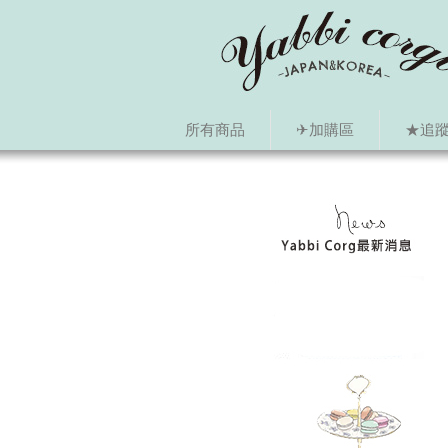
所有商品
✈加購區
★追蹤i