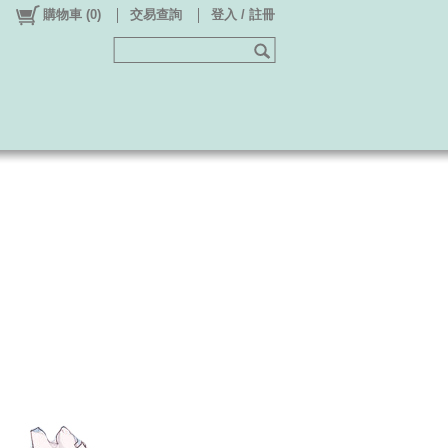
購物車
(
0
)
交易查詢
登入 / 註冊