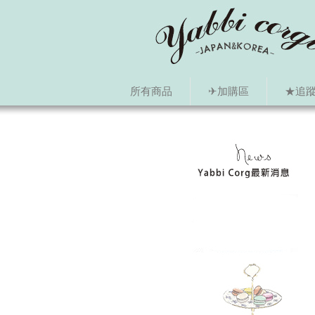
所有商品
✈加購區
★追蹤i