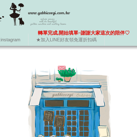
轉單完成,開始填單~謝謝大家這次的陪伴♡
nstagram
★加入LINE好友領免運折扣碼