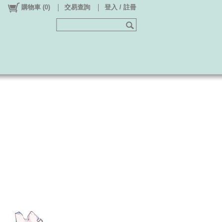
購物車
(
0
)
交易查詢
登入 / 註冊