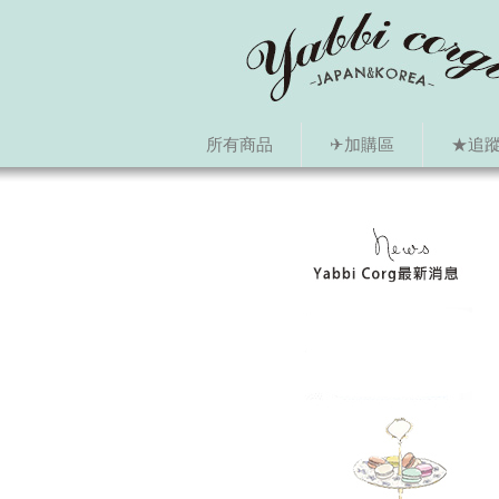
所有商品
✈加購區
★追蹤i