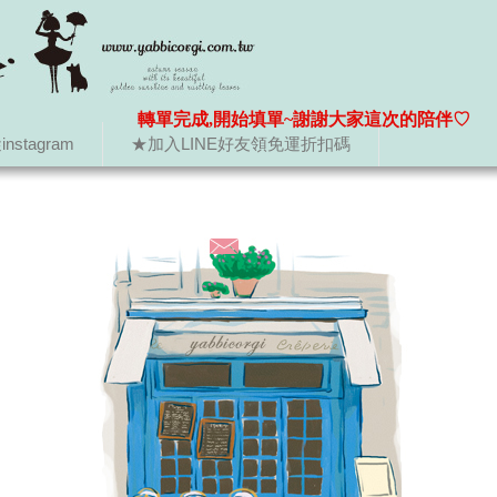
轉單完成,開始填單~謝謝大家這次的陪伴♡
nstagram
★加入LINE好友領免運折扣碼