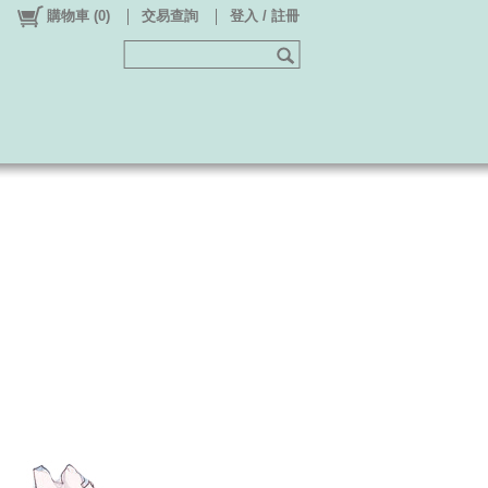
購物車
(
0
)
交易查詢
登入 / 註冊