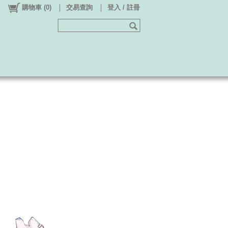
購物車
(
0
)
交易查詢
登入 / 註冊