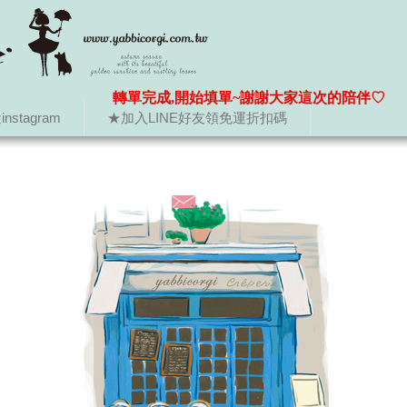
轉單完成,開始填單~謝謝大家這次的陪伴♡
nstagram
★加入LINE好友領免運折扣碼