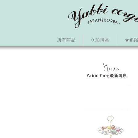
所有商品
✈加購區
★追蹤i