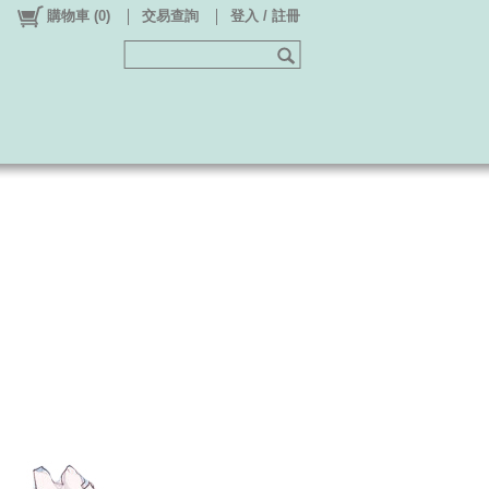
購物車
(
0
)
交易查詢
登入 / 註冊