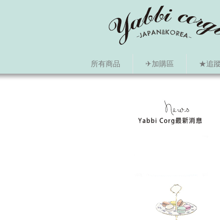
所有商品
✈加購區
★追蹤i