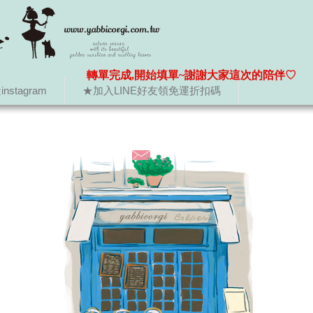
轉單完成,開始填單~謝謝大家這次的陪伴♡
nstagram
★加入LINE好友領免運折扣碼