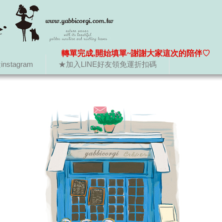
轉單完成,開始填單~謝謝大家這次的陪伴♡
nstagram
★加入LINE好友領免運折扣碼