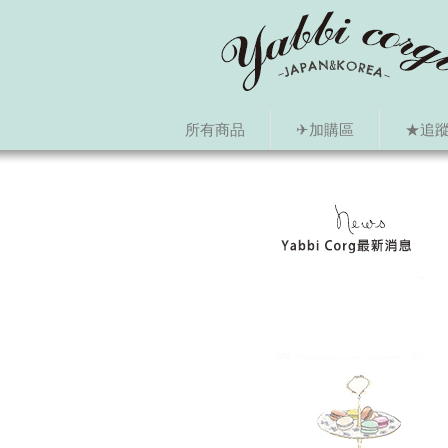
所有商品
✈加購區
★追蹤i