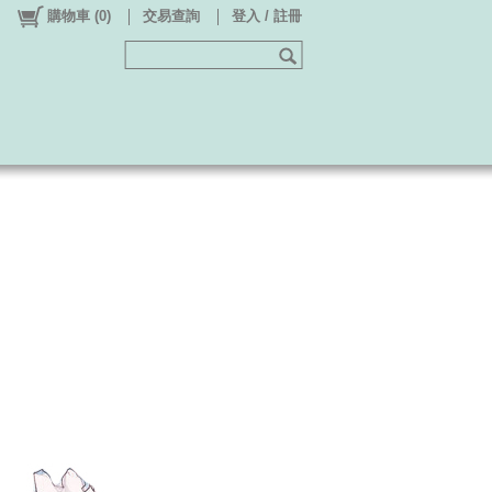
購物車
(
0
)
交易查詢
登入 / 註冊