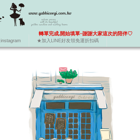
轉單完成,開始填單~謝謝大家這次的陪伴♡
nstagram
★加入LINE好友領免運折扣碼