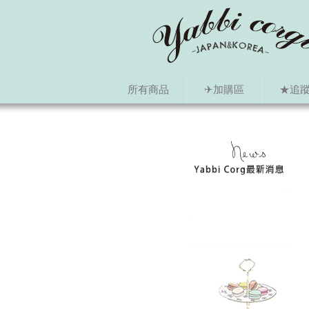
所有商品
✈加購區
★追蹤i