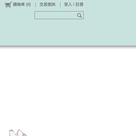
購物車
(
0
)
交易查詢
登入 / 註冊