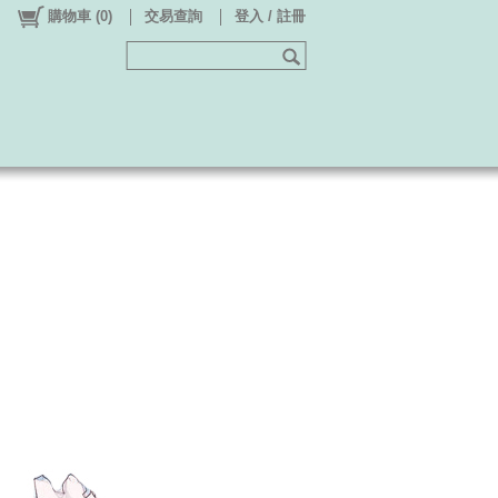
購物車
(
0
)
交易查詢
登入 / 註冊