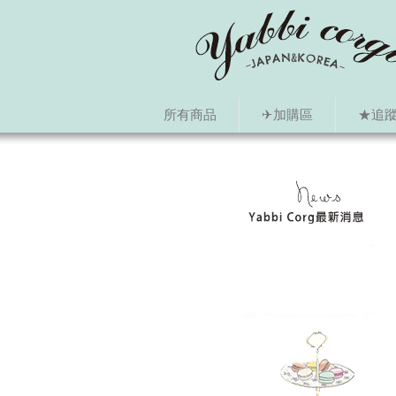
所有商品
✈加購區
★追蹤i