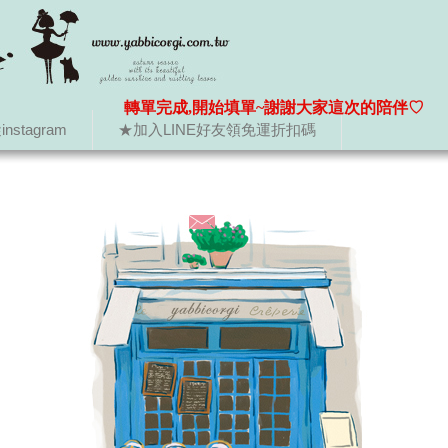
轉單完成,開始填單~謝謝大家這次的陪伴♡
nstagram
★加入LINE好友領免運折扣碼