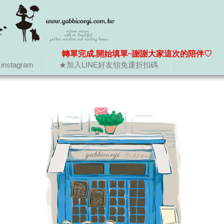
轉單完成,開始填單~謝謝大家這次的陪伴♡
nstagram
★加入LINE好友領免運折扣碼