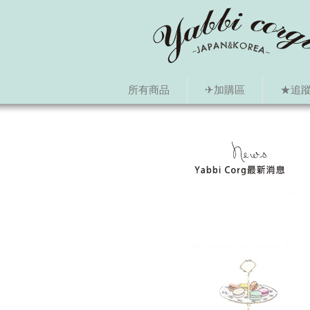
所有商品
✈加購區
★追蹤i