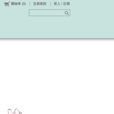
購物車
(
0
)
交易查詢
登入 / 註冊