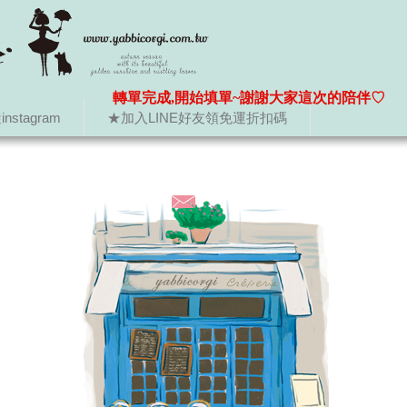
轉單完成,開始填單~謝謝大家這次的陪伴♡
nstagram
★加入LINE好友領免運折扣碼