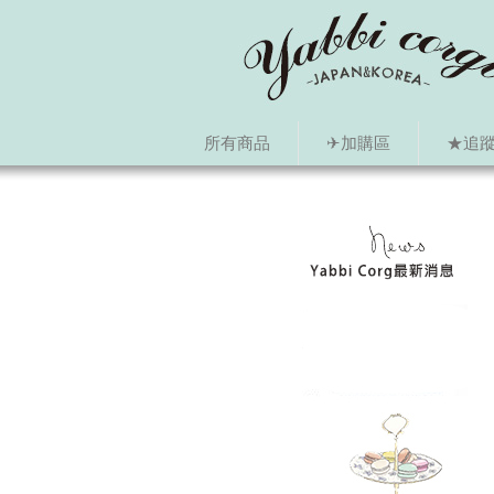
所有商品
✈加購區
★追蹤i