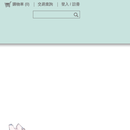
購物車
(
0
)
交易查詢
登入 / 註冊