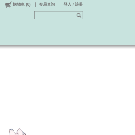
購物車
(
0
)
交易查詢
登入 / 註冊