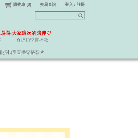
購物車
(
0
)
交易查詢
登入 / 註冊
單,謝謝大家這次的陪伴♡
搭
✿折扣季直播款
場折扣季直播穿搭影片