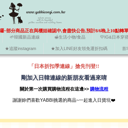
囉~部分商品正在與櫃姐確認中,會盡快公告,預計8/6晚上10點轉
🌱韓國新品連線
🍯生活小物/食品
💛IG&日本穿
★追蹤instagram
★加入LINE好友領免運折扣碼
首