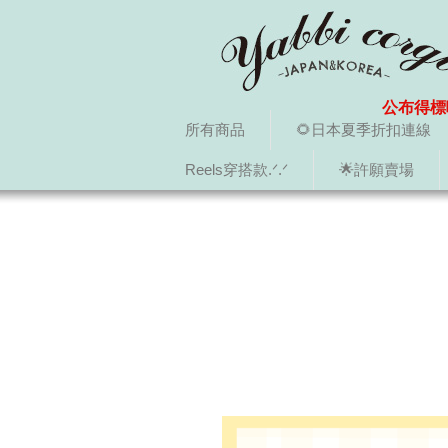
公布得標
所有商品
🌻日本夏季折扣連線
Reels穿搭款.ᐟ.ᐟ
🌟許願賣場