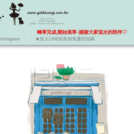
轉單完成,開始填單~謝謝大家這次的陪伴♡
nstagram
★加入LINE好友領免運折扣碼