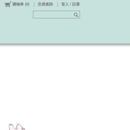
購物車
(
0
)
交易查詢
登入 / 註冊