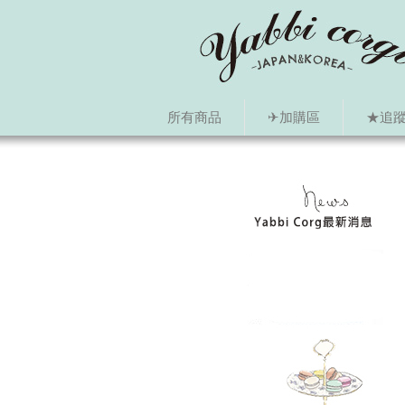
所有商品
✈加購區
★追蹤i