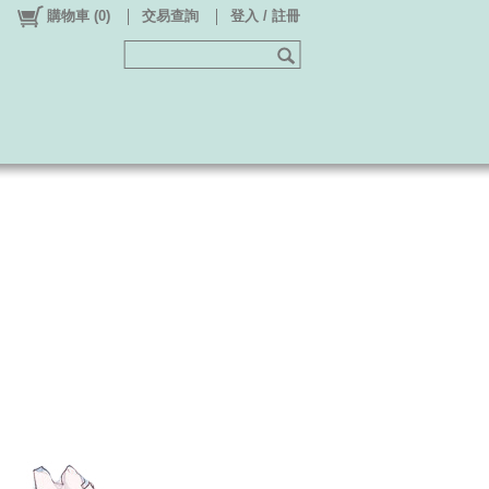
購物車
(
0
)
交易查詢
登入 / 註冊