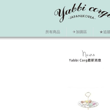
所有商品
✈加購區
★追蹤i