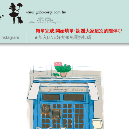
轉單完成,開始填單~謝謝大家這次的陪伴♡
nstagram
★加入LINE好友領免運折扣碼