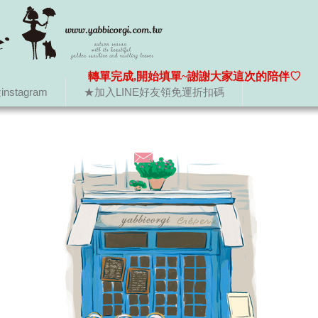
轉單完成,開始填單~謝謝大家這次的陪伴♡
nstagram
★加入LINE好友領免運折扣碼