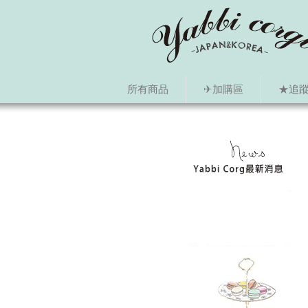
所有商品
✈加購區
★追蹤i