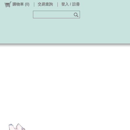
購物車
(
0
)
交易查詢
登入 / 註冊