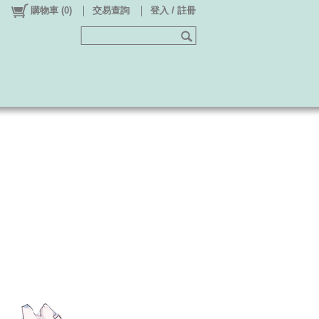
購物車
(
0
)
交易查詢
登入 / 註冊