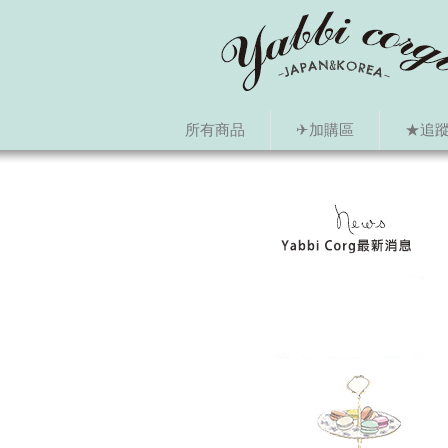
所有商品
✈加購區
★追蹤i