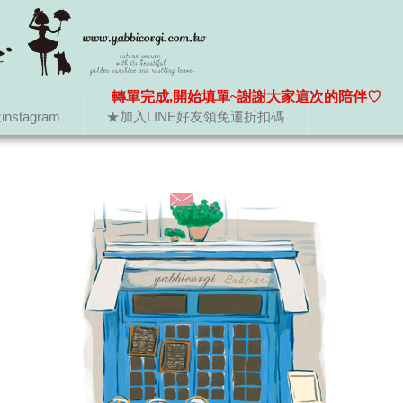
轉單完成,開始填單~謝謝大家這次的陪伴♡
nstagram
★加入LINE好友領免運折扣碼