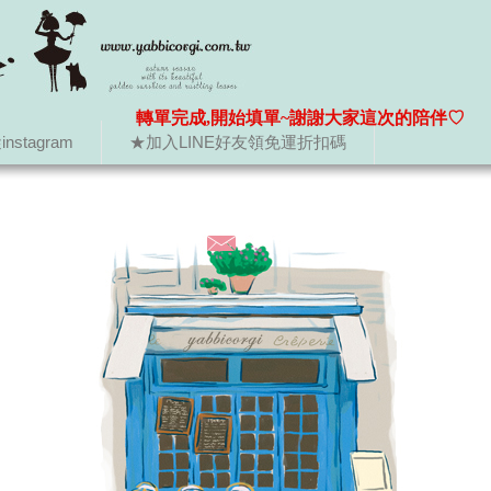
轉單完成,開始填單~謝謝大家這次的陪伴♡
nstagram
★加入LINE好友領免運折扣碼