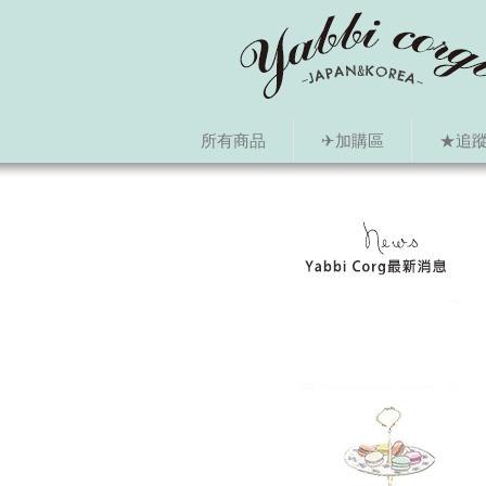
所有商品
✈加購區
★追蹤i