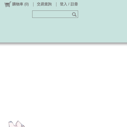
購物車
(
0
)
交易查詢
登入 / 註冊