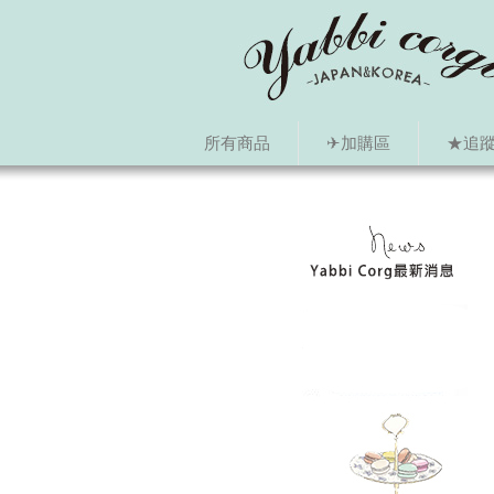
所有商品
✈加購區
★追蹤i