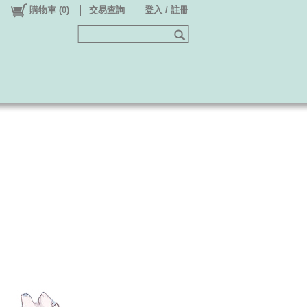
購物車
(
0
)
交易查詢
登入 / 註冊