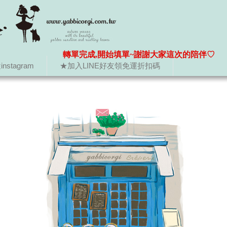
轉單完成,開始填單~謝謝大家這次的陪伴♡
nstagram
★加入LINE好友領免運折扣碼