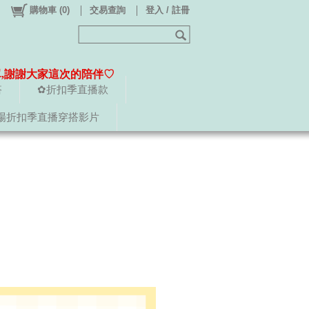
購物車
(
0
)
交易查詢
登入 / 註冊
單,謝謝大家這次的陪伴♡
搭
✿折扣季直播款
場折扣季直播穿搭影片