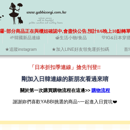
囉~部分商品正在與櫃姐確認中,會盡快公告,預計8/6晚上10點轉
🌱韓國新品連線
🍯生活小物/食品
💛IG&日本穿
★追蹤instagram
★加入LINE好友領免運折扣碼
首