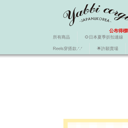
公布得標
所有商品
🌻日本夏季折扣連線
Reels穿搭款.ᐟ.ᐟ
🌟許願賣場