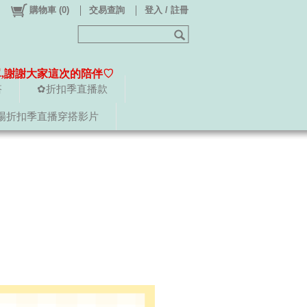
購物車
(
0
)
交易查詢
登入 / 註冊
單,謝謝大家這次的陪伴♡
搭
✿折扣季直播款
場折扣季直播穿搭影片