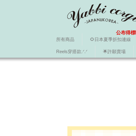
公布得標
所有商品
🌻日本夏季折扣連線
Reels穿搭款.ᐟ.ᐟ
🌟許願賣場