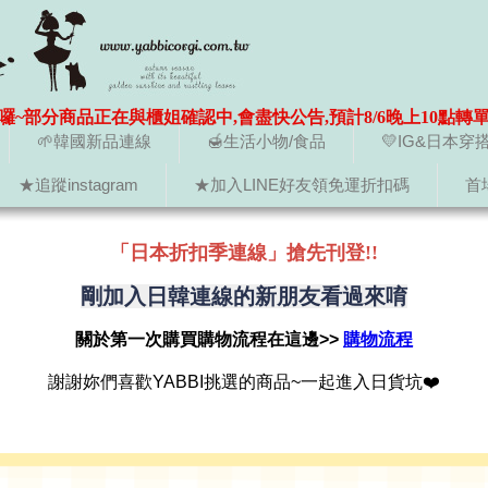
囉~部分商品正在與櫃姐確認中,會盡快公告,預計8/6晚上10點轉
🌱韓國新品連線
🍯生活小物/食品
💛IG&日本穿
★追蹤instagram
★加入LINE好友領免運折扣碼
首