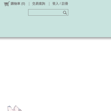
購物車
(
0
)
交易查詢
登入 / 註冊