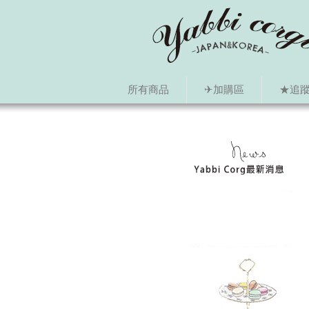
所有商品
✈加購區
★追蹤i