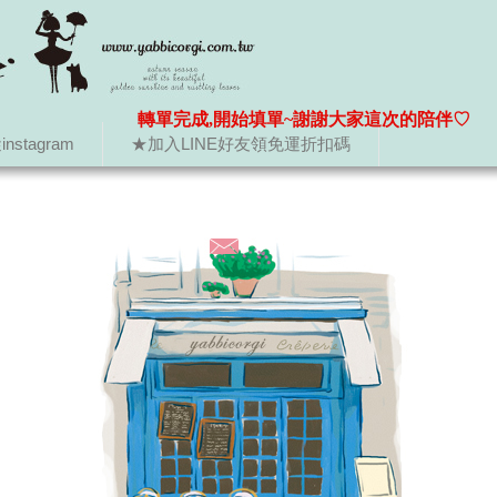
轉單完成,開始填單~謝謝大家這次的陪伴♡
nstagram
★加入LINE好友領免運折扣碼