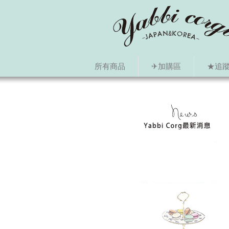
所有商品
✈加購區
★追蹤i