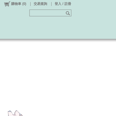
購物車
(
0
)
交易查詢
登入 / 註冊