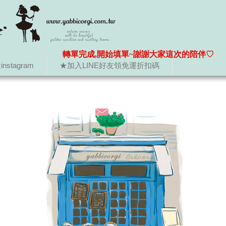
轉單完成,開始填單~謝謝大家這次的陪伴♡
nstagram
★加入LINE好友領免運折扣碼