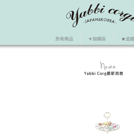
所有商品
✈加購區
★追蹤i