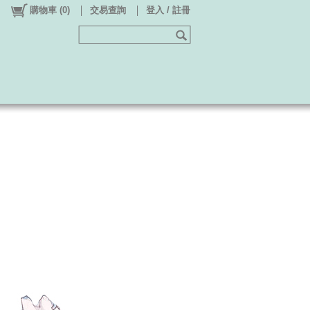
購物車
(
0
)
交易查詢
登入 / 註冊