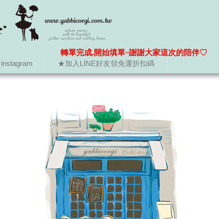
轉單完成,開始填單~謝謝大家這次的陪伴♡
nstagram
★加入LINE好友領免運折扣碼