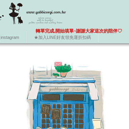
轉單完成,開始填單~謝謝大家這次的陪伴♡
nstagram
★加入LINE好友領免運折扣碼