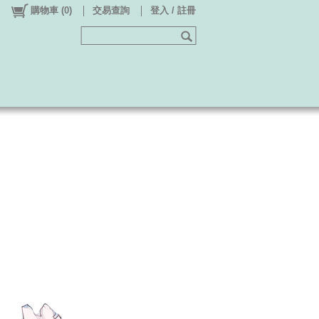
購物車
(
0
)
交易查詢
登入 / 註冊