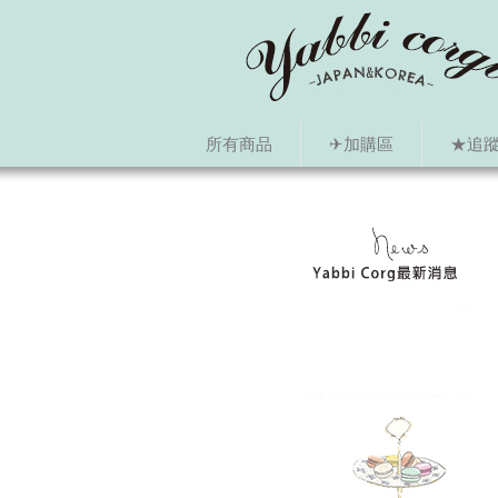
所有商品
✈加購區
★追蹤i