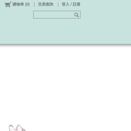
購物車
(
0
)
交易查詢
登入 / 註冊