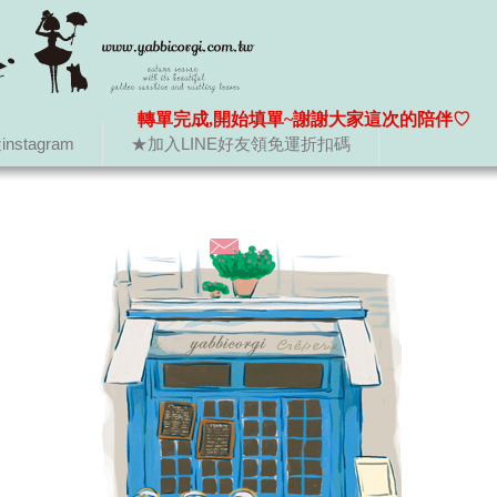
轉單完成,開始填單~謝謝大家這次的陪伴♡
nstagram
★加入LINE好友領免運折扣碼