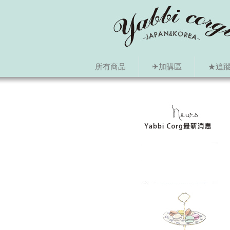
所有商品
✈加購區
★追蹤i