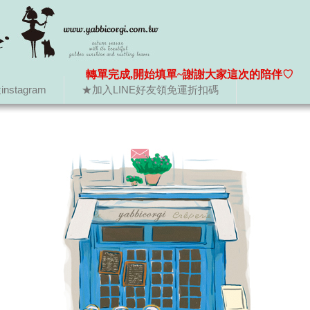
轉單完成,開始填單~謝謝大家這次的陪伴♡
nstagram
★加入LINE好友領免運折扣碼