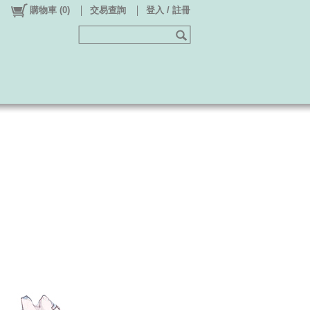
購物車
(
0
)
交易查詢
登入 / 註冊