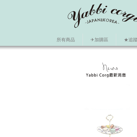
所有商品
✈加購區
★追蹤i