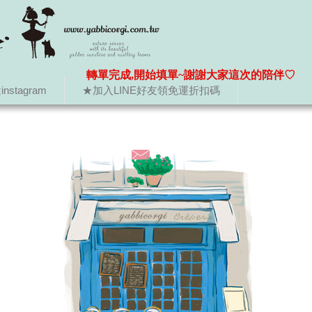
轉單完成,開始填單~謝謝大家這次的陪伴♡
nstagram
★加入LINE好友領免運折扣碼