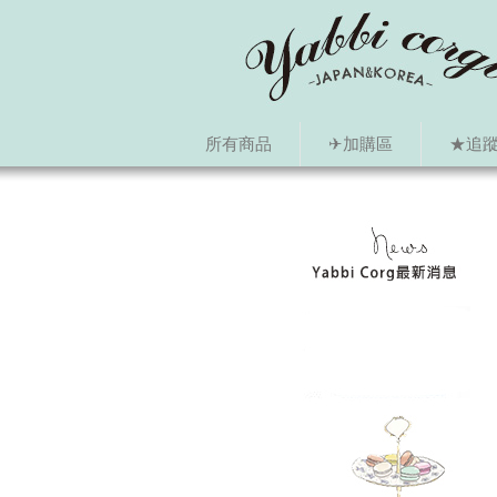
所有商品
✈加購區
★追蹤i