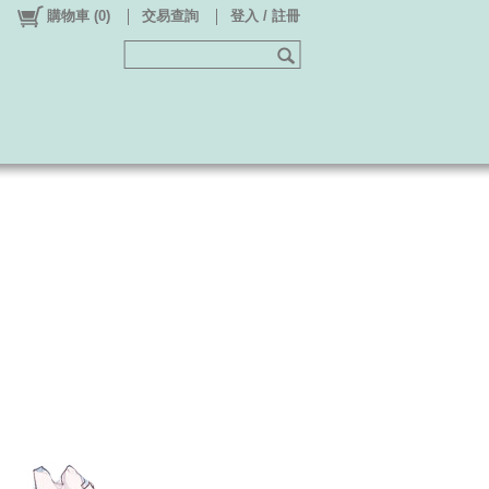
購物車
(
0
)
交易查詢
登入 / 註冊