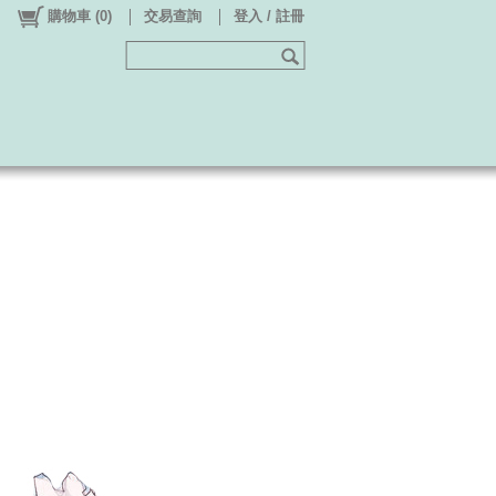
購物車
(
0
)
交易查詢
登入 / 註冊