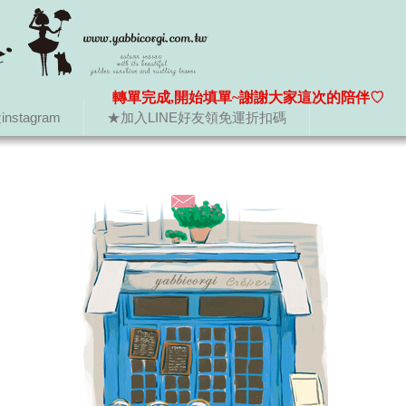
轉單完成,開始填單~謝謝大家這次的陪伴♡
nstagram
★加入LINE好友領免運折扣碼