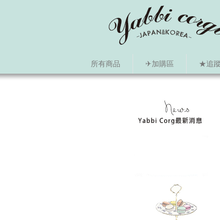
所有商品
✈加購區
★追蹤i