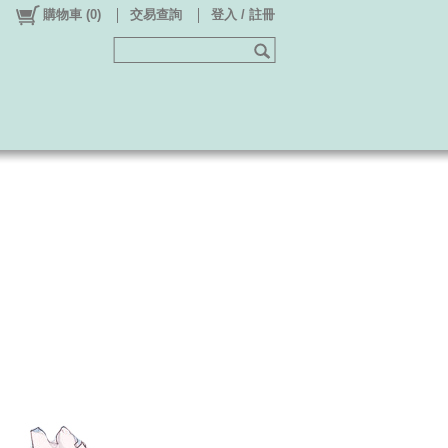
購物車
(
0
)
交易查詢
登入 / 註冊