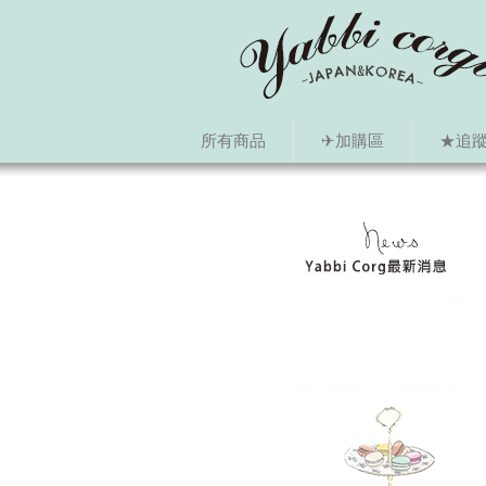
所有商品
✈加購區
★追蹤i