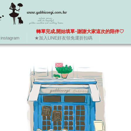
轉單完成,開始填單~謝謝大家這次的陪伴♡
nstagram
★加入LINE好友領免運折扣碼