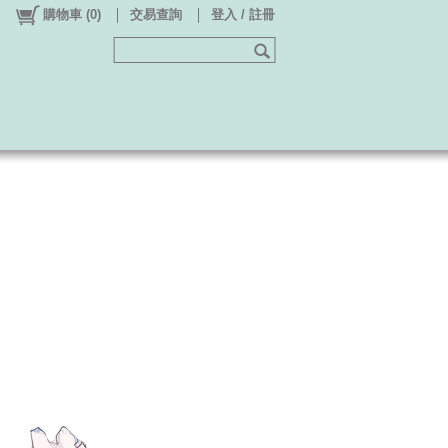
購物車
(
0
)
交易查詢
登入 / 註冊