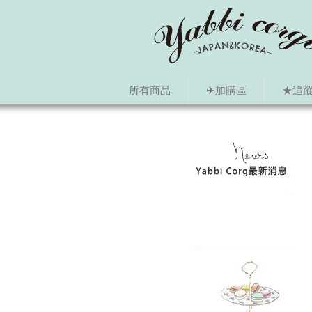
所有商品
✈加購區
★追蹤i