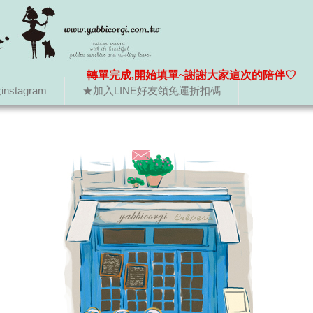
轉單完成,開始填單~謝謝大家這次的陪伴♡
nstagram
★加入LINE好友領免運折扣碼