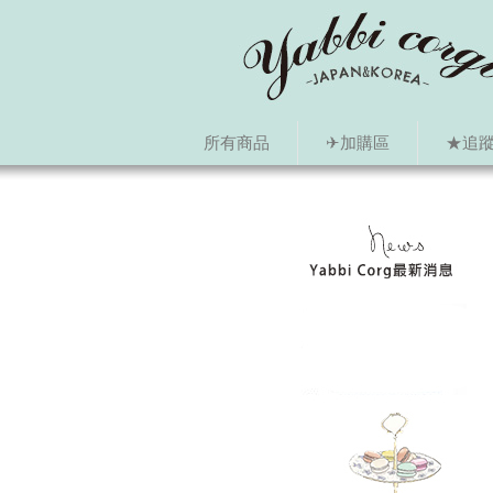
所有商品
✈加購區
★追蹤i