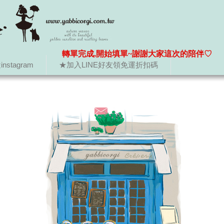
轉單完成,開始填單~謝謝大家這次的陪伴♡
nstagram
★加入LINE好友領免運折扣碼