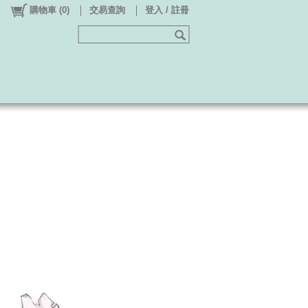
購物車
(
0
)
交易查詢
登入 / 註冊