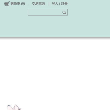
購物車
(
0
)
交易查詢
登入 / 註冊