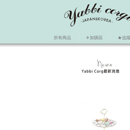
所有商品
✈加購區
★追蹤i