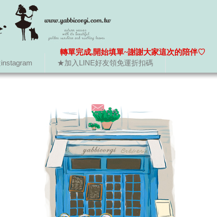
轉單完成,開始填單~謝謝大家這次的陪伴♡
nstagram
★加入LINE好友領免運折扣碼