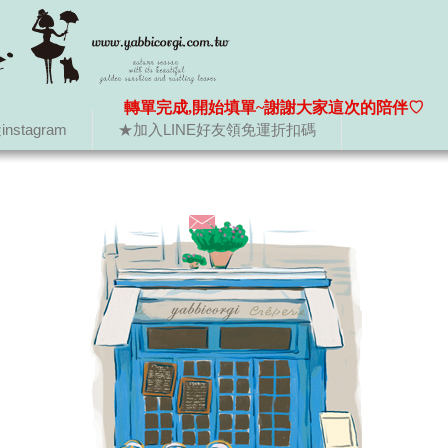
轉單完成,開始填單~謝謝大家這次的陪伴♡
nstagram
★加入LINE好友領免運折扣碼