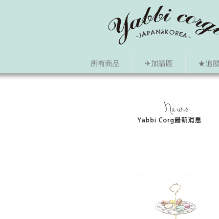
所有商品
✈加購區
★追蹤i