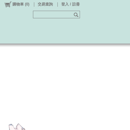
購物車
(
0
)
交易查詢
登入 / 註冊