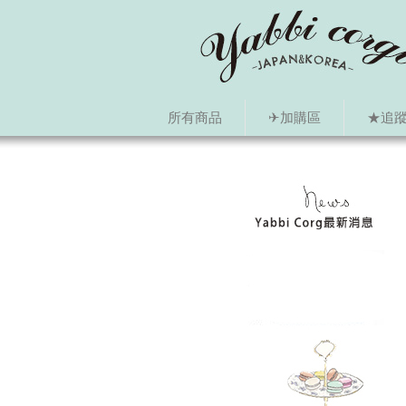
所有商品
✈加購區
★追蹤i