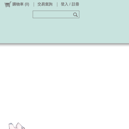
購物車
(
0
)
交易查詢
登入 / 註冊