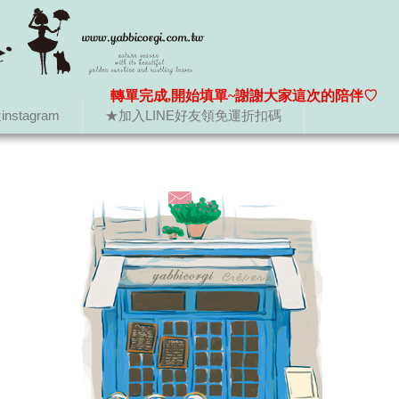
轉單完成,開始填單~謝謝大家這次的陪伴♡
nstagram
★加入LINE好友領免運折扣碼