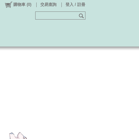
購物車
(
0
)
交易查詢
登入 / 註冊