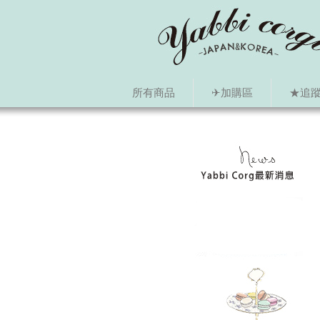
所有商品
✈加購區
★追蹤i