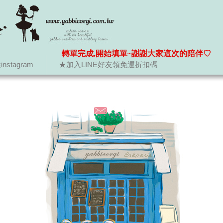
轉單完成,開始填單~謝謝大家這次的陪伴♡
nstagram
★加入LINE好友領免運折扣碼