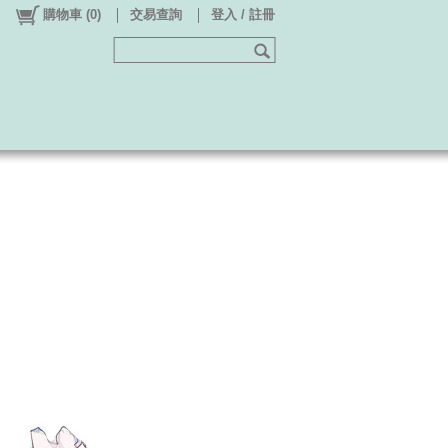
購物車
(
0
)
交易查詢
登入 / 註冊