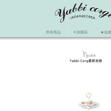
所有商品
✈加購區
★追蹤i