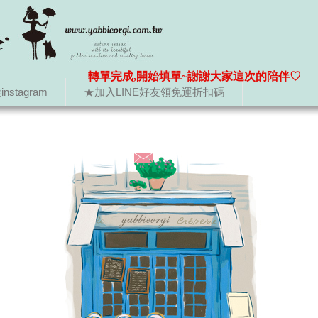
轉單完成,開始填單~謝謝大家這次的陪伴♡
nstagram
★加入LINE好友領免運折扣碼