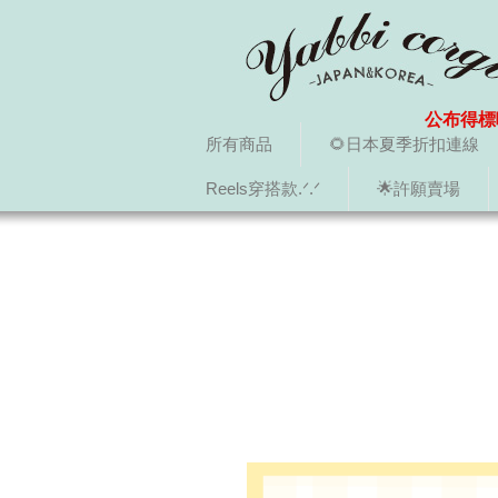
公布得標
所有商品
🌻日本夏季折扣連線
Reels穿搭款.ᐟ.ᐟ
🌟許願賣場