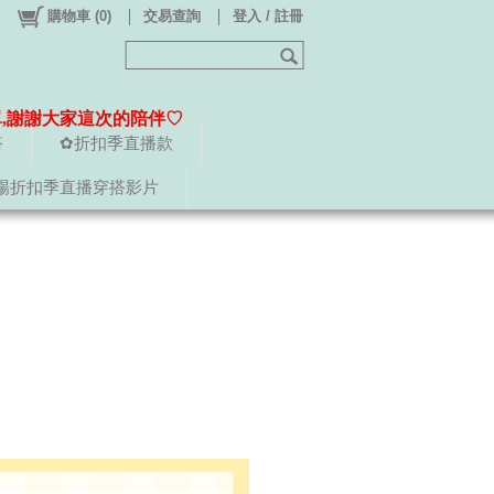
購物車
(
0
)
交易查詢
登入 / 註冊
單,謝謝大家這次的陪伴♡
搭
✿折扣季直播款
場折扣季直播穿搭影片