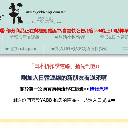
囉~部分商品正在與櫃姐確認中,會盡快公告,預計8/6晚上10點轉
🌱韓國新品連線
🍯生活小物/食品
💛IG&日本穿
★追蹤instagram
★加入LINE好友領免運折扣碼
首