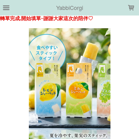
LOADING...
YabbiCorgi