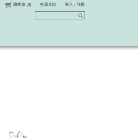
購物車
(
0
)
交易查詢
登入 / 註冊