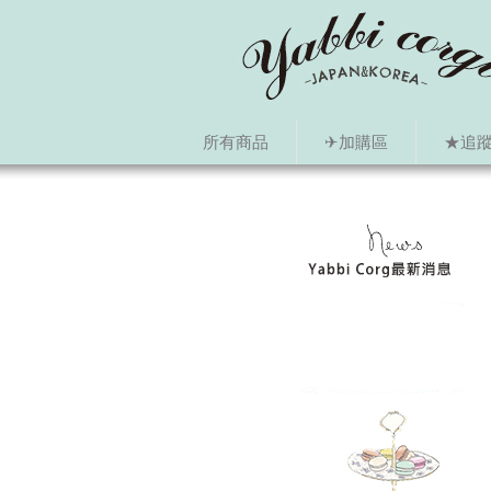
所有商品
✈加購區
★追蹤i