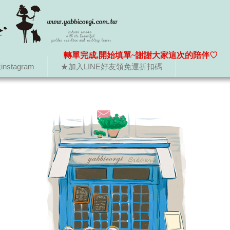
轉單完成,開始填單~謝謝大家這次的陪伴♡
nstagram
★加入LINE好友領免運折扣碼