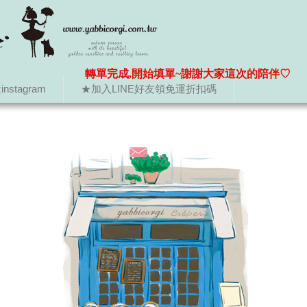
轉單完成,開始填單~謝謝大家這次的陪伴♡
nstagram
★加入LINE好友領免運折扣碼