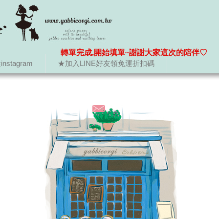
轉單完成,開始填單~謝謝大家這次的陪伴♡
nstagram
★加入LINE好友領免運折扣碼