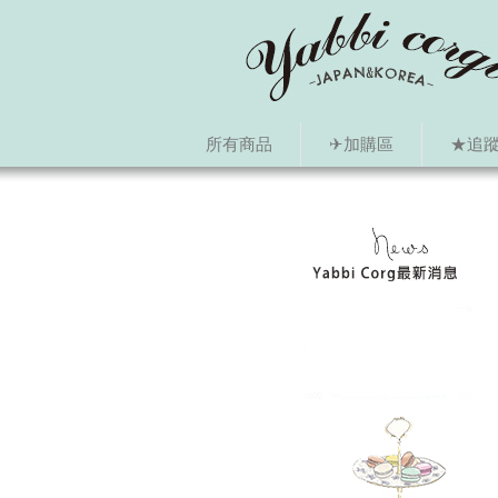
所有商品
✈加購區
★追蹤i