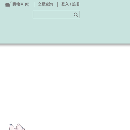
購物車
(
0
)
交易查詢
登入 / 註冊