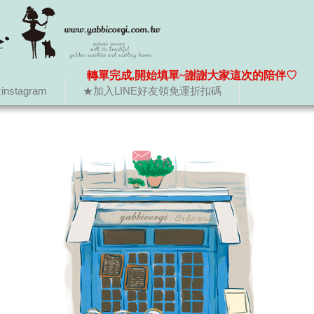
轉單完成,開始填單~謝謝大家這次的陪伴♡
nstagram
★加入LINE好友領免運折扣碼