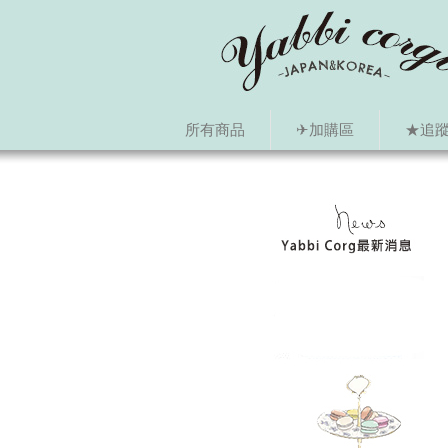
所有商品
✈加購區
★追蹤i