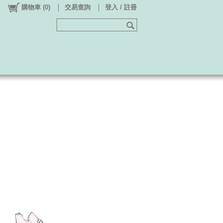
購物車
(
0
)
交易查詢
登入 / 註冊