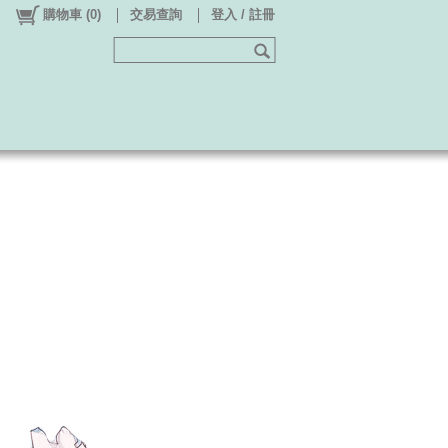
購物車
(
0
)
交易查詢
登入 / 註冊