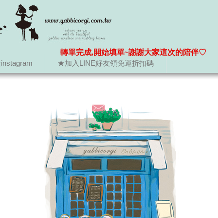
轉單完成,開始填單~謝謝大家這次的陪伴♡
nstagram
★加入LINE好友領免運折扣碼