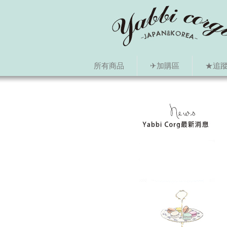
所有商品
✈加購區
★追蹤i