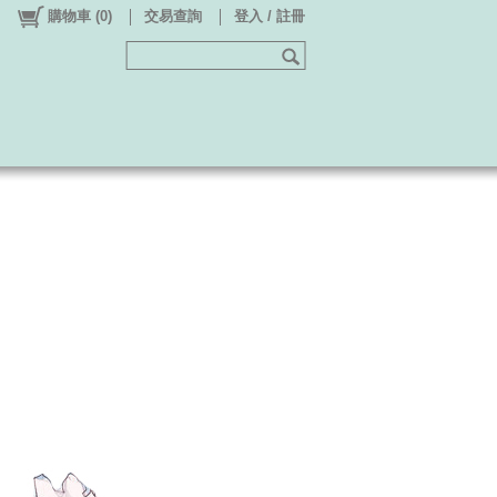
購物車
(
0
)
交易查詢
登入 / 註冊