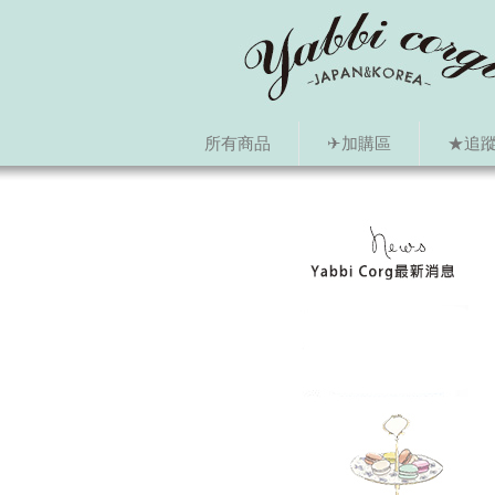
所有商品
✈加購區
★追蹤i