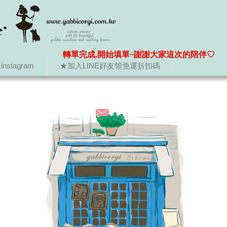
轉單完成,開始填單~謝謝大家這次的陪伴♡
nstagram
★加入LINE好友領免運折扣碼