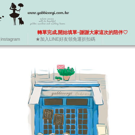
轉單完成,開始填單~謝謝大家這次的陪伴♡
nstagram
★加入LINE好友領免運折扣碼