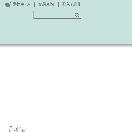
購物車
(
0
)
交易查詢
登入 / 註冊