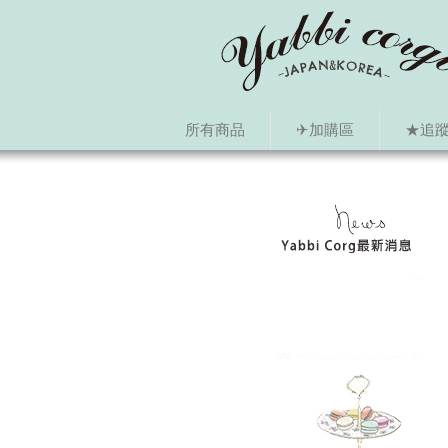
所有商品
✈加購區
★追蹤i