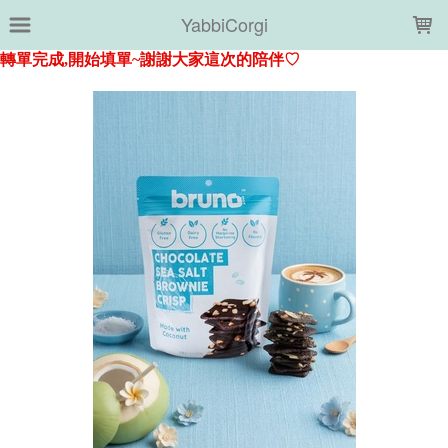
LOADING...
YabbiCorgi