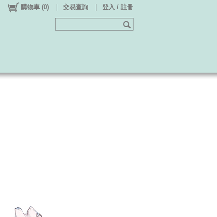
購物車
(
0
)
交易查詢
登入 / 註冊