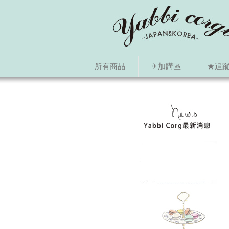
所有商品
✈加購區
★追蹤i