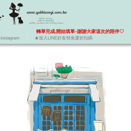
轉單完成,開始填單~謝謝大家這次的陪伴♡
nstagram
★加入LINE好友領免運折扣碼